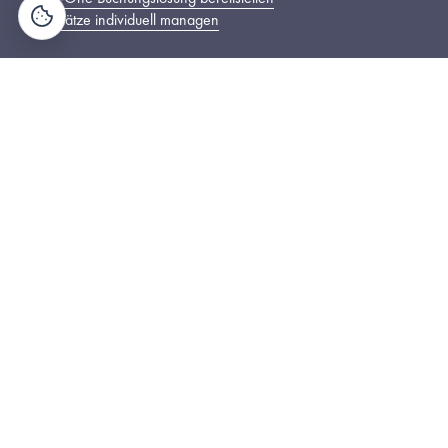
Parkplätze individuell managen
Thing-it wird zu MazeMap Workplace
The legal entity THING TECHNOLOGIES GmbH has been 
renamed to MazeMap GmbH.
Zertifizierungen und Auszeichnungen