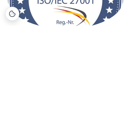
Informationssicherheitszertif
iziert
Wir arbeiten nach den höchsten 
Informationssicherheitsstandards: Deine Daten sind in 
sicheren Händen. 