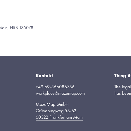
m Main, HRB 135078
Kontakt
Thing-
+49 69-566086786
The leg
workplace@mazemap.com
has bee
MazeMap GmbH
Grüneburgweg 58-62
60322 Frankfurt am Main