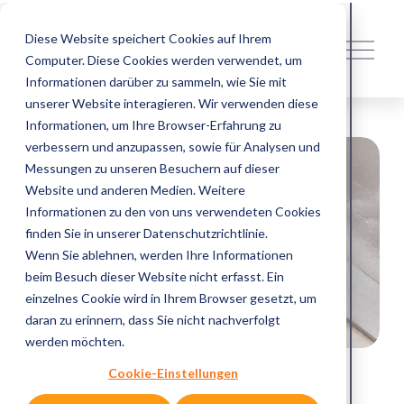
Diese Website speichert Cookies auf Ihrem
M
Computer. Diese Cookies werden verwendet, um
e
n
Informationen darüber zu sammeln, wie Sie mit
ü
unserer Website interagieren. Wir verwenden diese
ö
Informationen, um Ihre Browser-Erfahrung zu
f
verbessern und anzupassen, sowie für Analysen und
f
Messungen zu unseren Besuchern auf dieser
n
Website und anderen Medien. Weitere
e
Informationen zu den von uns verwendeten Cookies
n
finden Sie in unserer Datenschutzrichtlinie.
Wenn Sie ablehnen, werden Ihre Informationen
beim Besuch dieser Website nicht erfasst. Ein
einzelnes Cookie wird in Ihrem Browser gesetzt, um
daran zu erinnern, dass Sie nicht nachverfolgt
werden möchten.
Cookie-Einstellungen
Navigation im Büro. Neu gedacht.