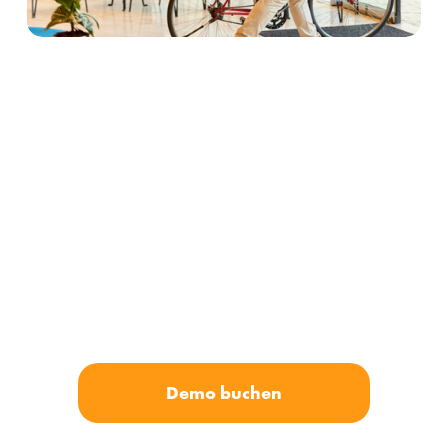
Ihr bevorzugtes 
Verkehrsmittel
MazeMap Workplace bietet den Nutzern barrierefreie 
Optionen und Routen, die auf ihr bevorzugtes Transportmittel 
zugeschnitten sind. Bist Du zu Fuß zwischen Gebäuden 
unterwegs oder legst Du  längere Strecken über den Campus 
mit dem Fahrrad oder E-Scooter zurück? Unsere intelligente 
Navigation berücksichtigt Deine Wahl und zeigt Dir den besten 
Weg. 
Demo buchen