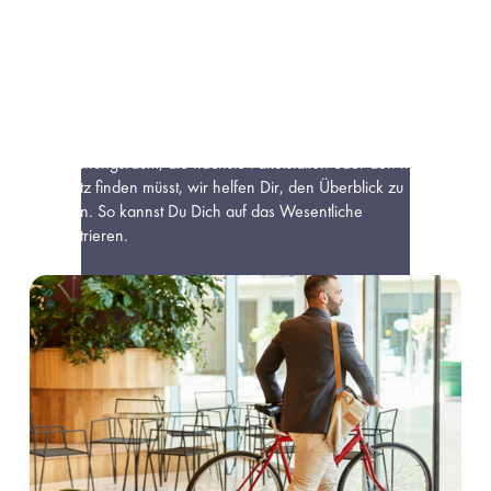
Noch nie war es so einfach, sich auf einem weitläufigen 
Bürogelände zurechtzufinden. Mit MazeMap Workplace hat 
jeder Mitarbeiter einen persönlichen Wegweiser direkt zur 
Hand. Unsere App bietet eine vollständige Punkt-zu-Punkt-
Wegfindung für den Innen- und Außenbereich ohne Software 
von Drittanbietern. Ganz gleich, ob Du den nächsten 
Besprechungsraum, die nächste Paketstation oder den nächsten 
Parkplatz finden müsst, wir helfen Dir, den Überblick zu 
behalten. So kannst Du Dich auf das Wesentliche 
konzentrieren.