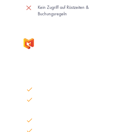
Kein Zugriff auf Rüstzeiten & 
Buchungsregeln
MazeMap Workplace: 
Echte Microsoft 365 
Integration
Volle Hardware-Flexibilität
100 % kompatibel mit Microsoft Teams 
Rooms 
Bidirektionale Synchronisation
Vermeidung von Schatten-IT 