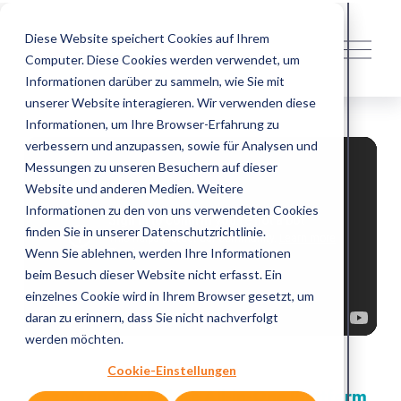
Diese Website speichert Cookies auf Ihrem
M
Computer. Diese Cookies werden verwendet, um
e
n
Informationen darüber zu sammeln, wie Sie mit
ü
unserer Website interagieren. Wir verwenden diese
ö
Informationen, um Ihre Browser-Erfahrung zu
f
verbessern und anzupassen, sowie für Analysen und
f
Messungen zu unseren Besuchern auf dieser
n
Website und anderen Medien. Weitere
e
Informationen zu den von uns verwendeten Cookies
n
finden Sie in unserer Datenschutzrichtlinie.
Wenn Sie ablehnen, werden Ihre Informationen
beim Besuch dieser Website nicht erfasst. Ein
einzelnes Cookie wird in Ihrem Browser gesetzt, um
daran zu erinnern, dass Sie nicht nachverfolgt
werden möchten.
Cookie-Einstellungen
MazeMap Workplace All-in-One Plattform