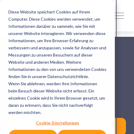
Diese Website speichert Cookies auf Ihrem
M
Computer. Diese Cookies werden verwendet, um
e
n
Informationen darüber zu sammeln, wie Sie mit
ü
unserer Website interagieren. Wir verwenden diese
ö
Informationen, um Ihre Browser-Erfahrung zu
f
verbessern und anzupassen, sowie für Analysen und
f
Messungen zu unseren Besuchern auf dieser
n
Website und anderen Medien. Weitere
e
Informationen zu den von uns verwendeten Cookies
n
finden Sie in unserer Datenschutzrichtlinie.
Wenn Sie ablehnen, werden Ihre Informationen
Newsletter
beim Besuch dieser Website nicht erfasst. Ein
einzelnes Cookie wird in Ihrem Browser gesetzt, um
Du möchtest auf dem Laufenden bleiben? Melde Dich für 
daran zu erinnern, dass Sie nicht nachverfolgt
unseren Newsletter an.
werden möchten.
Cookie-Einstellungen
Anmelden