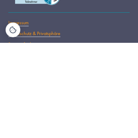
Impressum
Datenschutz & Privatsphäre
Barrierefreiheit
Urheberrecht © 2026, MazeMap GmbH
s
Lösungen
Desk Booking
Parkplatzmanagement
Raumbuchung
Workplace analytics
Zutrittskontrolle