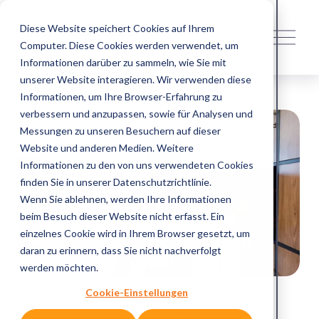
Diese Website speichert Cookies auf Ihrem
M
e
Computer. Diese Cookies werden verwendet, um
n
Informationen darüber zu sammeln, wie Sie mit
ü
unserer Website interagieren. Wir verwenden diese
ö
f
Informationen, um Ihre Browser-Erfahrung zu
f
verbessern und anzupassen, sowie für Analysen und
n
Messungen zu unseren Besuchern auf dieser
e
n
Website und anderen Medien. Weitere
Informationen zu den von uns verwendeten Cookies
finden Sie in unserer Datenschutzrichtlinie.
Wenn Sie ablehnen, werden Ihre Informationen
beim Besuch dieser Website nicht erfasst. Ein
einzelnes Cookie wird in Ihrem Browser gesetzt, um
daran zu erinnern, dass Sie nicht nachverfolgt
werden möchten.
Cookie-Einstellungen
22. April. 2026 - 5 Min. Lesezeit