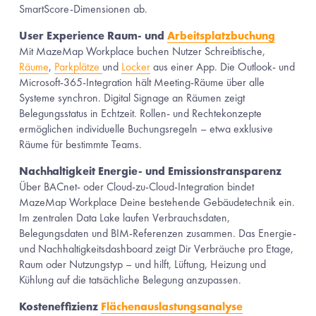
SmartScore-Dimensionen ab.
User Experience Raum- und 
Arbeitsplatzbuchung
Mit MazeMap Workplace buchen Nutzer Schreibtische, 
Räume
, 
Parkplätze
und 
Locker
 aus einer App. Die Outlook- und 
Microsoft-365-Integration hält Meeting-Räume über alle 
Systeme synchron. Digital Signage an Räumen zeigt 
Belegungsstatus in Echtzeit. Rollen- und Rechtekonzepte 
ermöglichen individuelle Buchungsregeln – etwa exklusive 
Räume für bestimmte Teams.
Nachhaltigkeit Energie- und Emissionstransparenz 
Über BACnet- oder Cloud-zu-Cloud-Integration bindet 
MazeMap Workplace Deine bestehende Gebäudetechnik ein. 
Im zentralen Data Lake laufen Verbrauchsdaten, 
Belegungsdaten und BIM-Referenzen zusammen. Das Energie- 
und Nachhaltigkeitsdashboard zeigt Dir Verbräuche pro Etage, 
Raum oder Nutzungstyp – und hilft, Lüftung, Heizung und 
Kühlung auf die tatsächliche Belegung anzupassen.
Kosteneffizienz 
Flächenauslastungsanalyse