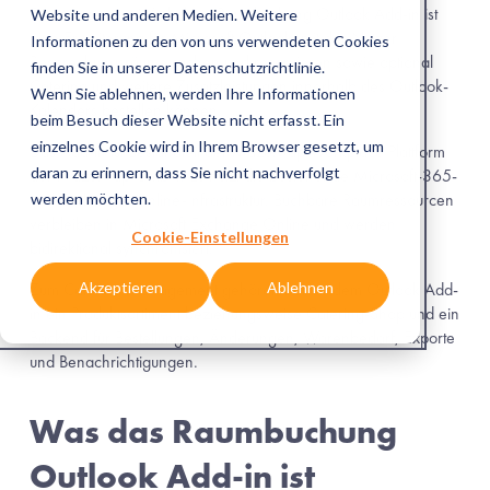
Das MazeMap Workplace Raumbuchung Outlook Add-in ist 
eine Erweiterung für Microsoft Outlook, mit der Nutzer 
Besprechungsräume suchen und reservieren sowie optional 
Catering und weitere Zusatzleistungen innerhalb des Outlook-
Kalenders bestellen können.
Das Add-in ist Bestandteil der MazeMap Workplace Plattform 
der MazeMap GmbH. Es nutzt die bestehende Microsoft-365- 
und Exchange-Online-Infrastruktur. Buchbare Raumressourcen 
verbleiben in Microsoft Exchange Online und werden 
bidirektional synchronisiert.
Zum Catering Management gehören neben dem Outlook Add-
in ein Produktsortiment beziehungsweise Catering-Shop und ein 
Backend für Bestellungen, Änderungen, Warenbedarf, Exporte 
und Benachrichtigungen.
Was das Raumbuchung 
Outlook Add-in ist