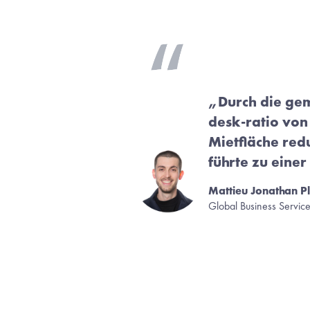
„Durch die ge
desk-ratio von 
Mietfläche redu
führte zu eine
Mattieu Jonathan P
Global Business Servic