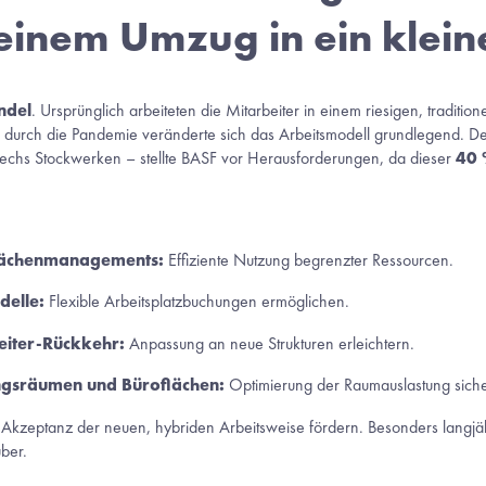
 einem Umzug in ein klei
ndel
. Ursprünglich arbeiteten die Mitarbeiter in einem riesigen, traditi
nd durch die Pandemie veränderte sich das Arbeitsmodell grundlegend. De
sechs Stockwerken – stellte BASF vor Herausforderungen, da dieser 
40 
lächenmanagements:
 Effiziente Nutzung begrenzter Ressourcen. 
delle:
 Flexible Arbeitsplatzbuchungen ermöglichen. 
eiter-Rückkehr:
 Anpassung an neue Strukturen erleichtern. 
ungsräumen und Büroflächen:
 Optimierung der Raumauslastung sicher
 Akzeptanz der neuen, hybriden Arbeitsweise fördern. Besonders langjä
ber. 