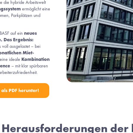
ie die hybride Arbeitswelt 
ngssystem
 ermöglicht eine 
umen, Parkplätzen und 
BASF auf ein 
neues 
 Das Ergebnis:
 voll ausgelastet – bei 
natlichen Miet-
 eine ideale 
Kombination
ence
 – mit klar spürbaren 
rbeiterzufriedenheit.
 als PDF herunter!
 Herausforderungen der 