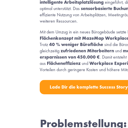
intelligente Arbeitsplatzlösung
 eingeführt, d
optimal unterstützt. Das 
sensorbasierte Buchu
effiziente Nutzung von Arbeitsplätzen, Meetingrä
weiteren Ressourcen. 
Mit dem Umzug in ein neues Bürogebäude setzte 
Flächenkonzept mit MazeMap Workplace.
Trotz 
40 % weniger Bürofläche
 sind die Büros
gleichzeitig 
zufriedenen Mitarbeitern
 und 
mo
ersparnissen von 450.000 €
. Damit entsteht
aus 
Flächeneffizienz
 und 
Workplace Experi
Vorteilen durch geringere Kosten und höhere Mita
Lade Dir die komplette Success Story
Problemstellung: