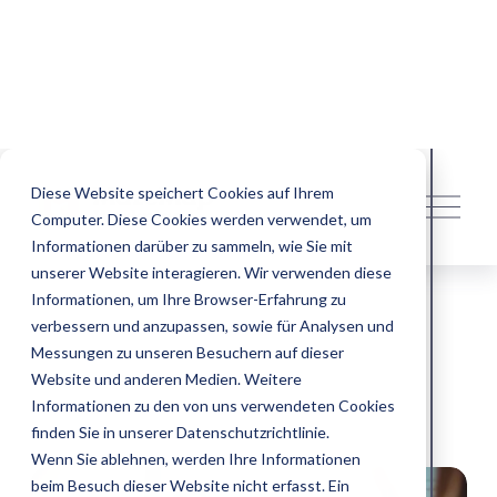
Diese Website speichert Cookies auf Ihrem
M
e
Computer. Diese Cookies werden verwendet, um
n
Informationen darüber zu sammeln, wie Sie mit
ü
unserer Website interagieren. Wir verwenden diese
ö
29.–30. Juni 2026 |
Esperanto Hotel Fulda
f
Informationen, um Ihre Browser-Erfahrung zu
f
verbessern und anzupassen, sowie für Analysen und
n
Messungen zu unseren Besuchern auf dieser
e
n
Website und anderen Medien. Weitere
Informationen zu den von uns verwendeten Cookies
finden Sie in unserer Datenschutzrichtlinie.
Wenn Sie ablehnen, werden Ihre Informationen
beim Besuch dieser Website nicht erfasst. Ein
einzelnes Cookie wird in Ihrem Browser gesetzt, um
daran zu erinnern, dass Sie nicht nachverfolgt
werden möchten.
Cookie-Einstellungen