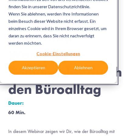
Akzeptieren
Ablehnen
Webinar-Aufzeichnung
Ein Tag mit 
MazeMap 
Workplace – 
Reibungslos durch 
den Büroalltag
Dauer:
60 Min.
In diesem Webinar zeigen wir Dir, wie der Büroalltag mit 