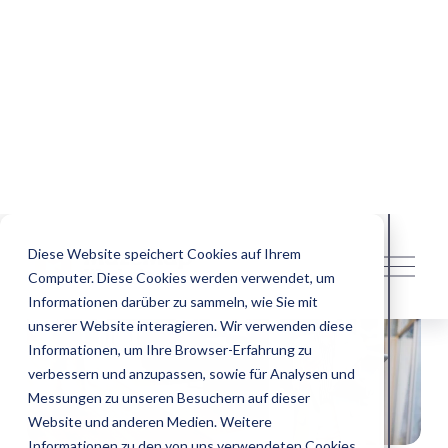
Diese Website speichert Cookies auf Ihrem
M
Computer. Diese Cookies werden verwendet, um
e
n
Informationen darüber zu sammeln, wie Sie mit
ü
unserer Website interagieren. Wir verwenden diese
ö
Informationen, um Ihre Browser-Erfahrung zu
f
verbessern und anzupassen, sowie für Analysen und
f
Messungen zu unseren Besuchern auf dieser
n
Website und anderen Medien. Weitere
e
Informationen zu den von uns verwendeten Cookies
n
finden Sie in unserer Datenschutzrichtlinie.
Wenn Sie ablehnen, werden Ihre Informationen
beim Besuch dieser Website nicht erfasst. Ein
einzelnes Cookie wird in Ihrem Browser gesetzt, um
daran zu erinnern, dass Sie nicht nachverfolgt
werden möchten.
Cookie-Einstellungen