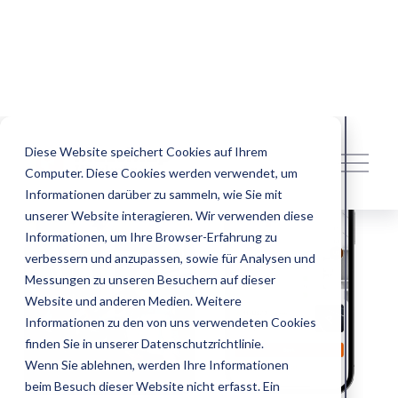
Diese Website speichert Cookies auf Ihrem
M
Computer. Diese Cookies werden verwendet, um
e
n
Informationen darüber zu sammeln, wie Sie mit
ü
unserer Website interagieren. Wir verwenden diese
ö
Informationen, um Ihre Browser-Erfahrung zu
f
verbessern und anzupassen, sowie für Analysen und
f
Messungen zu unseren Besuchern auf dieser
n
Website und anderen Medien. Weitere
e
Informationen zu den von uns verwendeten Cookies
n
finden Sie in unserer Datenschutzrichtlinie.
Wenn Sie ablehnen, werden Ihre Informationen
beim Besuch dieser Website nicht erfasst. Ein
einzelnes Cookie wird in Ihrem Browser gesetzt, um
daran zu erinnern, dass Sie nicht nachverfolgt
werden möchten.
Cookie-Einstellungen