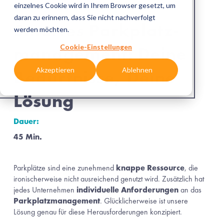
Akzeptieren
Ablehnen
Webinar-Aufzeichnung
Smartes Parkplatz-
management: Deine 
Bedürfnisse, Deine 
Lösung 
Dauer:
45 Min. 
Parkplätze sind eine zunehmend 
knappe Ressource
, die 
ironischerweise nicht ausreichend genutzt wird. Zusätzlich hat 
jedes Unternehmen 
individuelle Anforderungen
 an das 
Parkplatzmanagement
. Glücklicherweise ist unsere 
Lösung genau für diese Herausforderungen konzipiert.